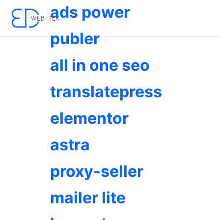
ads power
publer
all in one seo
translatepress
elementor
astra
proxy-seller
mailer lite