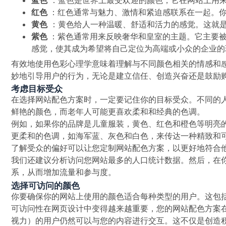
红色
：红色通常与魅力、激情和紧迫感联系在一起。
黄色
：黄色给人一种温暖、舒适和活力的感觉。这就
紫色
：紫色通常用来反映奢华和皇室的主题。它主要
感觉，使其成为希望将自己定位为高端或小众的企业的
有效地使用色彩心理学意味着理解与不同颜色相关的情感和
妙地引导用户的行为，无论是建立信任、创造兴奋还是鼓励
考虑目标受众
在选择网站配色方案时，一定要记住你的目标受众。不同的
鲜艳的颜色，而老年人可能更喜欢柔和和经典的色调。
例如，如果你的品牌是儿童服装，黄色、红色和橙色等明亮
更柔和的色调，如海军蓝、灰色和白色，来传达一种精致和
了解受众的偏好可以让您定制网站配色方案，以更好地符合
我们还建议分析访问您网站最多的人口统计数据。然后，在
系，从而增加流量和参与度。
选择可访问的颜色
你要确保你的网站上使用的颜色适合每种类型的用户。这包
可访问性在网页设计中变得越来越重要，您的网站配色方案
视力）的用户仍然可以与您的内容进行交互。这不仅是创造