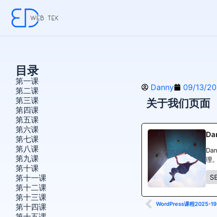
目录
第一课
Danny
09/13/2
第二课
第三课
关于我们页面
第四课
第五课
第六课
Da
第七课
第八课
Da
第九课
理。
第十课
S
第十一课
第十二课
第十三课
WordPress课程2025-19
第十四课
第十五课